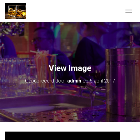
T
O
G
G
L
E
N
A
V
View Image
I
G
Gepubliceerd door
admin
op
6 april 2017
A
T
I
E