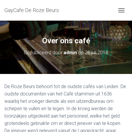
GayCafe De Roze Beurs
T
O
G
G
L
Over ons café
E
N
Gepubliceerd door
admin
op
26 juli 2018
A
V
I
G
A
T
De Roze Beurs behoort tot de oudste cafés van Leiden. De
I
oudste documenten van het Café stammen uit 1636
E
waarbij het vroeger diende als een uitzendbureau om
schepen te vullen en te legen. In de kroeg werden de
loonzakjes uitgedeeld aan het personeel, welke het geld
grotendeels gebruikte om er direct jenever van te kopen.
De jenever werd geleverd vanuit de Langegracht, waar