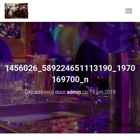
T
O
G
G
L
E
N
A
V
1456026_589224651113190_1970
I
G
169700_n
A
T
Gepubliceerd door
admin
op
15 juni 2018
I
E