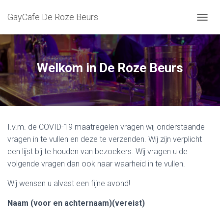
GayCafe De Roze Beurs
T
O
G
G
L
Welkom in De Roze Beurs
E
N
A
V
I
G
I.v.m. de COVID-19 maatregelen vragen wij onderstaande
A
T
vragen in te vullen en deze te verzenden. Wij zijn verplicht
I
een lijst bij te houden van bezoekers. Wij vragen u de
E
volgende vragen dan ook naar waarheid in te vullen.
Wij wensen u alvast een fijne avond!
Naam (voor en achternaam)
(vereist)